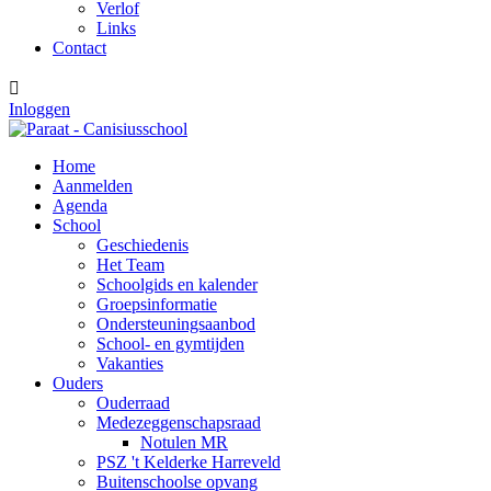
Verlof
Links
Contact

Inloggen
Home
Aanmelden
Agenda
School
Geschiedenis
Het Team
Schoolgids en kalender
Groepsinformatie
Ondersteuningsaanbod
School- en gymtijden
Vakanties
Ouders
Ouderraad
Medezeggenschapsraad
Notulen MR
PSZ 't Kelderke Harreveld
Buitenschoolse opvang