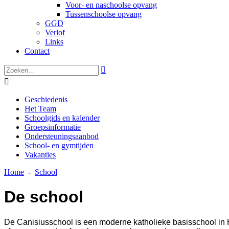
Voor- en naschoolse opvang
Tussenschoolse opvang
GGD
Verlof
Links
Contact


Geschiedenis
Het Team
Schoolgids en kalender
Groepsinformatie
Ondersteuningsaanbod
School- en gymtijden
Vakanties
Home
-
School
De school
De Canisiusschool is een moderne katholieke basisschool in H