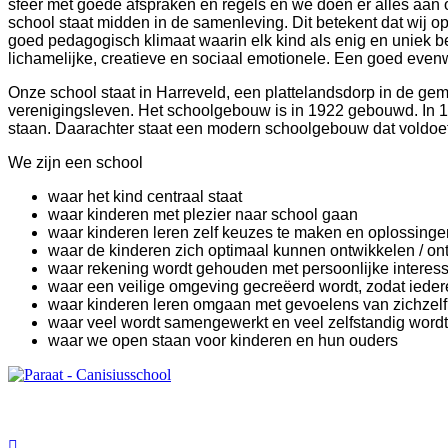
sfeer met goede afspraken en regels en we doen er alles aan o
school staat midden in de samenleving. Dit betekent dat wij o
goed pedagogisch klimaat waarin elk kind als enig en uniek 
lichamelijke, creatieve en sociaal emotionele. Een goed evenw
Onze school staat in Harreveld, een plattelandsdorp in de g
verenigingsleven. Het schoolgebouw is in 1922 gebouwd. In 199
staan. Daarachter staat een modern schoolgebouw dat voldoet a
We zijn een school
waar het kind centraal staat
waar kinderen met plezier naar school gaan
waar kinderen leren zelf keuzes te maken en oplossinge
waar de kinderen zich optimaal kunnen ontwikkelen / on
waar rekening wordt gehouden met persoonlijke interess
waar een veilige omgeving gecreëerd wordt, zodat iedere
waar kinderen leren omgaan met gevoelens van zichzelf
waar veel wordt samengewerkt en veel zelfstandig wordt
waar we open staan voor kinderen en hun ouders
