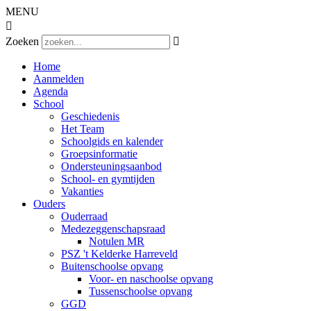
MENU

Zoeken

Home
Aanmelden
Agenda
School
Geschiedenis
Het Team
Schoolgids en kalender
Groepsinformatie
Ondersteuningsaanbod
School- en gymtijden
Vakanties
Ouders
Ouderraad
Medezeggenschapsraad
Notulen MR
PSZ 't Kelderke Harreveld
Buitenschoolse opvang
Voor- en naschoolse opvang
Tussenschoolse opvang
GGD