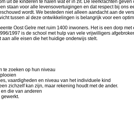
m uit de kinderen te halen wat er in zit. De leerkrachten geve
pen staan voor alle levensovertuigingen en dat respect bij ons 
beschouwd wordt. We besteden niet alleen aandacht aan de vers
icht tussen al deze ontwikkelingen is belangrijk voor een optim
emeente Oost Gelre met ruim 1400 inwoners. Het is een dorp m
6/1997 is de school met hulp van vele vrijwilligers afgebroken
an alle eisen die het huidige onderwijs stelt.
n te zoeken op hun niveau
tplooien
es, vaardigheden en niveau van het individuele kind
en zichzelf kan zijn, maar rekening houdt met de ander.
 en die van anderen
 gewerkt.